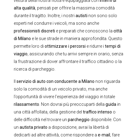
vettura della nostra flotta è equipaggiata con
interni di
alta qualità
, pensati per offrire la massima comodità
durante il tragitto. Inoltre, i nostri
autisti
non sono solo
esperti nel condurre i veicoli, ma sono anche
professionisti discreti
e preparati che conoscono la
città
di Milano
e le sue strade in maniera approfondita. Questo
permette loro di
ottimizzare i percorsi
e ridurre i
tempi di
viaggio
, assicurando che tu arrivi sempre in orario, senza
la frustrazione di dover affrontare il traffico cittadino o la
ricerca di parcheggio.
Il
servizio di auto con conducente a Milano
non riguarda
solo la comodità di un veicolo privato, ma anche
l’opportunità di vivere l’esperienza del viaggio in totale
rilassamento
. Non dovrai più preoccuparti della
guida
in
una città affollata, della gestione del
traffico intenso
o
delle difficoltà nel trovare un
parcheggio
disponibile. Con
un
autista privato
a disposizione, avrai la libertà di
dedicarti ad altre attività, come rispondere a
e-mail
, fare