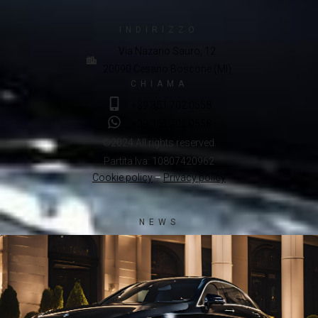
INDIRIZZO
Via Nazario Sauro, 12
20090 Cesano Boscone (MI)
CHIAMA
+39 351 702 0558
+39 351 702 0558
©2024 All rights reserved.
Partita Iva: 10807420962
Cookie policy
–
Privacy policy
NEWS