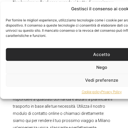
Non lasciare nulla al caso quando si tratta di organizzare
Gestisci il consenso ai coo
il tuo trasporto.
La nostra priorità è che tu arrivi sempre
puntuale e in totale relax, senza preoccuparti del traffico
Per fornire le migliori esperienze, utilizziamo tecnologie come i cookie per a
o della ricerca di parcheggio. Che tu stia cercando un
dispositivo. Il consenso a queste tecnologie ci consentirà di elaborare dati 
univoci su questo sito. Il mancato consenso o la revoca del consenso può in
transfer privato da o verso l’aeroporto, una visita
caratteristiche e funzioni.
personalizzata della città o necessiti di un viaggio
speciale, la nostra flessibilità ti permetterà di adattare il
servizio alle tue esigenze.
Accetto
Contattaci per prenotare il tuo prossimo viaggio con auto
Nego
con conducente a Milano.
Non solo garantiamo che tu
arrivi puntuale, ma facciamo in modo che ogni
Vedi preferenze
momento del tuo viaggio sia confortevole e senza
preoccupazioni. Il nostro team è sempre disponibile per
Cookie policy
Privacy Policy
rispondere a qualsiasi domanda e aiutarti a pianificare il
trasporto in base alle tue necessità. Utilizza il nostro
modulo di contatto online o chiamaci direttamente:
siamo qui per rendere il tuo prossimo viaggio a Milano
un’esperienza unica, rilassante e perfettamente