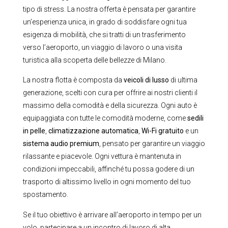
tipo di stress. La nostra offerta è pensata per garantire
un’esperienza unica, in grado di soddisfare ogni tua
esigenza di mobilità, che si tratti di un trasferimento
verso l’aeroporto, un viaggio di lavoro o una visita
turistica alla scoperta delle bellezze di Milano.
La nostra flotta è composta da
veicoli di lusso
di ultima
generazione, scelti con cura per offrire ai nostri clienti il
massimo della comodità e della sicurezza. Ogni auto è
equipaggiata con tutte le comodità moderne, come
sedili
in pelle
,
climatizzazione automatica
,
Wi-Fi gratuito
e un
sistema audio premium
, pensato per garantire un viaggio
rilassante e piacevole. Ogni vettura è mantenuta in
condizioni impeccabili, affinché tu possa godere di un
trasporto di altissimo livello in ogni momento del tuo
spostamento.
Se il tuo obiettivo è arrivare all’aeroporto in tempo per un
volo, partecipare a un incontro di lavoro di alta