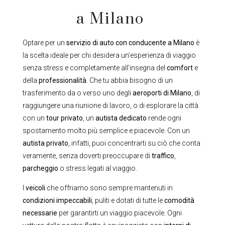
a Milano
Optare per un
servizio di auto con conducente a Milano
è
la scelta ideale per chi desidera un’esperienza di viaggio
senza stress e completamente all’insegna del
comfort
e
della
professionalità
. Che tu abbia bisogno di un
trasferimento da o verso uno degli
aeroporti di Milano
, di
raggiungere una riunione di lavoro, o di esplorare la città
con un
tour privato
, un
autista dedicato
rende ogni
spostamento molto più semplice e piacevole. Con un
autista privato
, infatti, puoi concentrarti su ciò che conta
veramente, senza doverti preoccupare di
traffico
,
parcheggio
o stress legati al viaggio.
I
veicoli
che offriamo sono sempre mantenuti in
condizioni impeccabili
, puliti e dotati di tutte le
comodità
necessarie
per garantirti un viaggio piacevole. Ogni