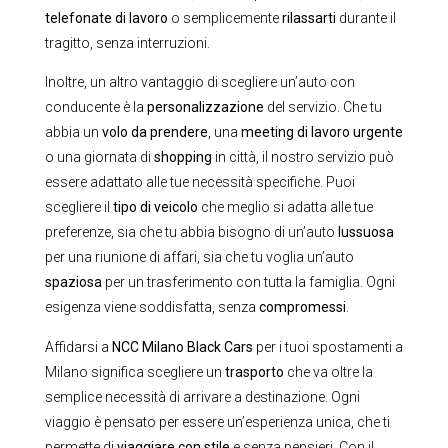
telefonate di lavoro
o semplicemente
rilassarti
durante il
tragitto, senza interruzioni.
Inoltre, un altro vantaggio di scegliere un’auto con
conducente è la
personalizzazione
del servizio. Che tu
abbia un
volo da prendere
, una
meeting di lavoro urgente
o una giornata di
shopping
in città, il nostro servizio può
essere adattato alle tue necessità specifiche. Puoi
scegliere il
tipo di veicolo
che meglio si adatta alle tue
preferenze, sia che tu abbia bisogno di un’auto
lussuosa
per una riunione di affari, sia che tu voglia un’auto
spaziosa
per un trasferimento con tutta la famiglia. Ogni
esigenza viene soddisfatta, senza
compromessi
.
Affidarsi a
NCC Milano Black Cars
per i tuoi spostamenti a
Milano significa scegliere un
trasporto
che va oltre la
semplice necessità di arrivare a destinazione. Ogni
viaggio è pensato per essere un’esperienza unica, che ti
permette di
viaggiare con stile
e senza pensieri. Con il