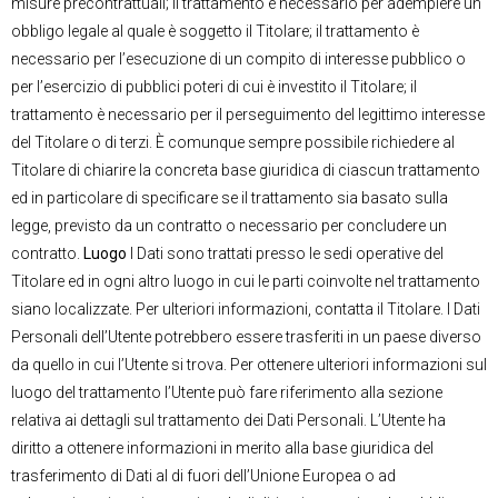
misure precontrattuali; il trattamento è necessario per adempiere un
obbligo legale al quale è soggetto il Titolare; il trattamento è
necessario per l’esecuzione di un compito di interesse pubblico o
per l’esercizio di pubblici poteri di cui è investito il Titolare; il
trattamento è necessario per il perseguimento del legittimo interesse
del Titolare o di terzi. È comunque sempre possibile richiedere al
Titolare di chiarire la concreta base giuridica di ciascun trattamento
ed in particolare di specificare se il trattamento sia basato sulla
legge, previsto da un contratto o necessario per concludere un
contratto.
Luogo
I Dati sono trattati presso le sedi operative del
Titolare ed in ogni altro luogo in cui le parti coinvolte nel trattamento
siano localizzate. Per ulteriori informazioni, contatta il Titolare. I Dati
Personali dell’Utente potrebbero essere trasferiti in un paese diverso
da quello in cui l’Utente si trova. Per ottenere ulteriori informazioni sul
luogo del trattamento l’Utente può fare riferimento alla sezione
relativa ai dettagli sul trattamento dei Dati Personali. L’Utente ha
diritto a ottenere informazioni in merito alla base giuridica del
trasferimento di Dati al di fuori dell’Unione Europea o ad