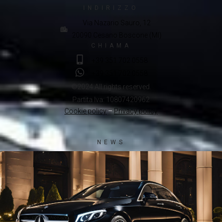
INDIRIZZO
Via Nazario Sauro, 12
20090 Cesano Boscone (MI)
CHIAMA
+39 351 702 0558
+39 351 702 0558
©2024 All rights reserved.
Partita Iva: 10807420962
Cookie policy
–
Privacy policy
NEWS