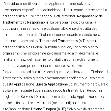
L’individuo che utilizza questa Applicazione che, salvo ove
diversamente specificato, coincide con l’Interessato.
Interessato
La
persona fisica cui si riferiscono i Dati Personali.
Responsabile del
Trattamento (o Responsabile)
La persona fisica, giuridica, la
pubblica amministrazione e qualsiasi altro ente che tratta dati
personali per conto del Titolare, secondo quanto esposto nella
presente privacy policy.
Titolare del Trattamento (o Titolare)
La
persona fisica o giuridica, l’autorità pubblica, il servizio o altro
organismo che, singolarmente o insieme ad altri, determina le
finalità e i mezzi del trattamento di dati personali e gli strumenti
adottati, ivi comprese le misure di sicurezza relative al
funzionamento ed alla fruizione di questa Applicazione. Il Titolare del
Trattamento, salvo quanto diversamente specificato, è il titolare di
questa Applicazione.
Questa Applicazione
Lo strumento hardware o
software mediante il quale sono raccolti e trattati i Dati Personali
degli Utenti.
Servizio
Il Servizio fornito da questa Applicazione così
come definito nei relativi termini (se presenti) su questo
sito/applicazione.
Unione Europea (o UE)
Salvo ove diversamente