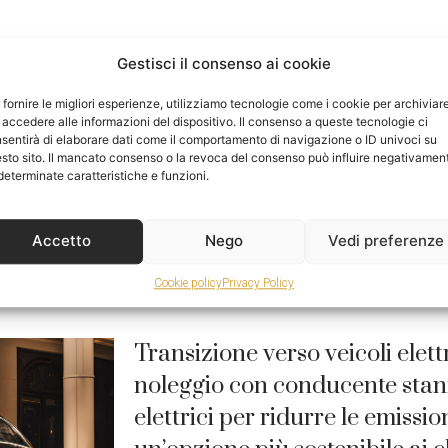
Uso di veicoli elettrici: sempr
Gestisci il consenso ai cookie
conducente a Malpensa stanno i
 fornire le migliori esperienze, utilizziamo tecnologie come i cookie per archiviar
elettrici per ridurre le emiss
 accedere alle informazioni del dispositivo. Il consenso a queste tecnologie ci
sentirà di elaborare dati come il comportamento di navigazione o ID univoci su
sostenibilità ambientale.
sto sito. Il mancato consenso o la revoca del consenso può influire negativamen
determinate caratteristiche e funzioni.
Uso di veicoli elettrici: investimento sosteni
Malpensa Gli spostamenti in città come Mila
Accetto
Nego
Vedi preferenze
soprattutto quando si è in
LEGGI TUTTO »
Cookie policy
Privacy Policy
Transizione verso veicoli elett
noleggio con conducente stanno
elettrici per ridurre le emissio