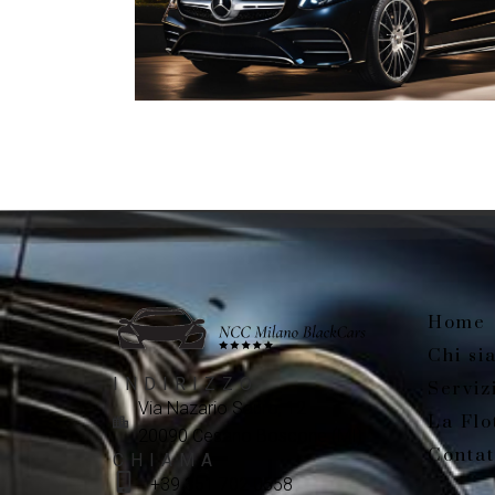
Home
Chi si
INDIRIZZO
Serviz
Via Nazario Sauro, 12
La Flo
20090 Cesano Boscone (MI)
Contat
CHIAMA
+39 351 702 0558