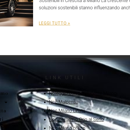
Sostenibili in Crescita a Milano La crescent
soluzioni sostenibili stanno influenzando anc
LEGGI TUTTO »
LINK UTILI
Ncc Milano
amo
Noleggio con conducente Milano
i
Ncc Malpensa
tta
Ncc Milano Linate
ti
Ncc Bergamo Orio al Serio
Ncc Milano prezzi