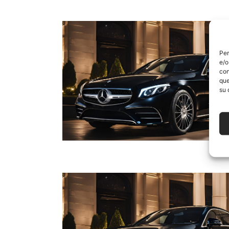
Per
e/o
con
que
su 