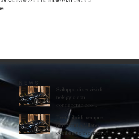
e consapevolezza ambientale e la ricerca di
he
NEWS
Sviluppo di servizi di
noleggio con
conducente eco-
sostenibili
Eventi ibridi: sempre
più eventi a Milano
combinano esperienze